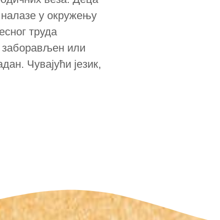
е налазе у окружењу
весног труда
и заборављен или
дан. Чувајући језик,