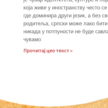
која живе у иностранству често с
где доминира други језик, а без с
родитеља, српски може лако бит
никада у потпуности не буде савла
чувамо
Прочитај цео текст »