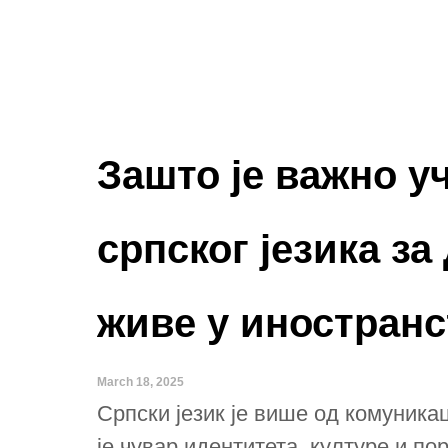
Зашто је важно у
српског језика за
живе у иностран
March 18, 2025
Српски језик је више од комуникац
је чувар идентитета, културе и по