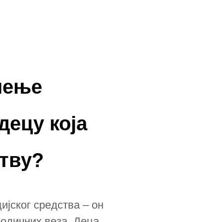
чење
 децу која
ству?
ијског средства – он
родичних веза. Деца