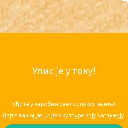
Упис је у току!
Уђите у чаробни свет српског језика!
Дајте вашој деци део културе коју заслужују!