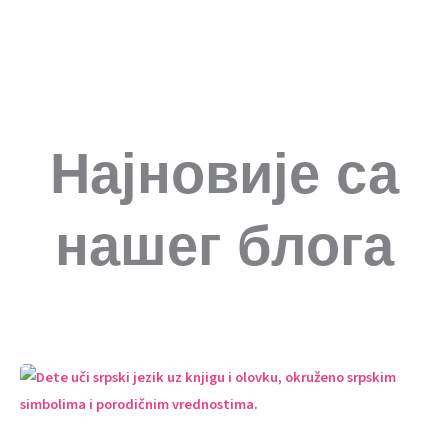
Најновије са
нашег блога