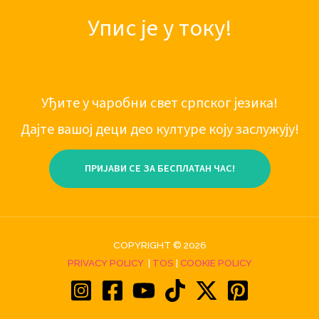
Упис је у току!
Уђите у чаробни свет српског језика!
Дајте вашој деци део културе коју заслужују!
ПРИЈАВИ СЕ ЗА БЕСПЛАТАН ЧАС!
COPYRIGHT © 2026
PRIVACY POLICY
|
TOS
|
COOKIE POLICY