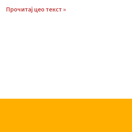
Прочитај цео текст »