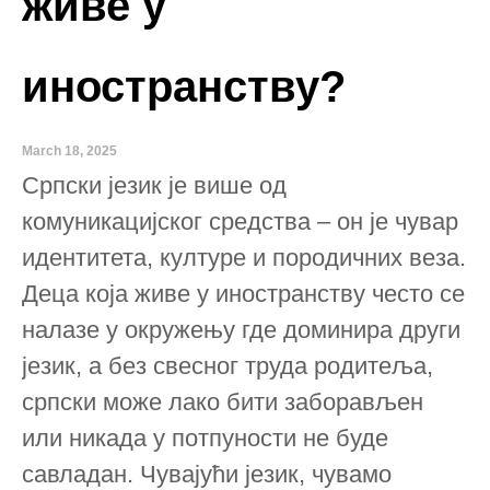
живе у
иностранству?
March 18, 2025
Српски језик је више од
комуникацијског средства – он је чувар
идентитета, културе и породичних веза.
Деца која живе у иностранству често се
налазе у окружењу где доминира други
језик, а без свесног труда родитеља,
српски може лако бити заборављен
или никада у потпуности не буде
савладан. Чувајући језик, чувамо