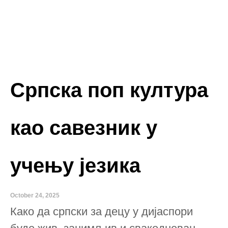
Српска поп култура
као савезник у
учењу језика
October 24, 2025
Како да српски за децу у дијаспори