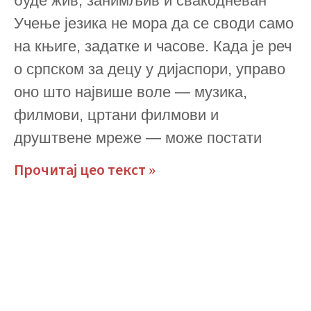
буде жив, занимљив и свакодневан
Учење језика не мора да се своди само
на књиге, задатке и часове. Када је реч
о српском за децу у дијаспори, управо
оно што највише воле — музика,
филмови, цртани филмови и
друштвене мреже — може постати
Прочитај цео текст »