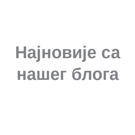
Најновије са
нашег блога