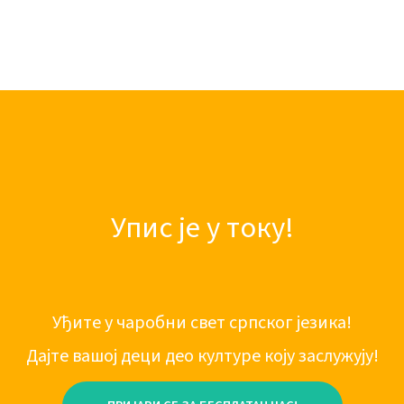
Упис је у току!
Уђите у чаробни свет српског језика!
Дајте вашој деци део културе коју заслужују!