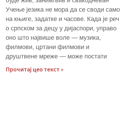
буде жив, занимљив и свакодневан
Учење језика не мора да се своди само
на књиге, задатке и часове. Када је реч
о српском за децу у дијаспори, управо
оно што највише воле — музика,
филмови, цртани филмови и
друштвене мреже — може постати
Прочитај цео текст »