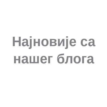
Најновије са
нашег блога