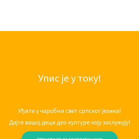
Упис је у току!
Уђите у чаробни свет српског језика!
Дајте вашој деци део културе коју заслужују!