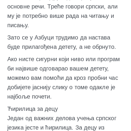
основне речи. Треће говори српски, али
му је потребно више рада на читању и
писању.
Зато се у Азбуци трудимо да настава
буде прилагођена детету, а не обрнуто.
Ако нисте сигурни који ниво или програм
би највише одговарао вашем детету,
можемо вам помоћи да кроз пробни час
добијете јаснију слику о томе одакле је
најбоље почети.
Ћирилица за децу
Један од важних делова учења српског
језика јесте и ћирилица. За децу из