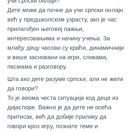
учи српски онлајн?
Дете може да почне да учи српски онлајн
већ у предшколском узрасту, ако је час
прилагођен његовој пажњи,
интересовањима и начину учења. За
млађу децу часови су краћи, динамичнији
и више засновани на игри, сликама,
песмама и разговору.
Шта ако дете разуме српски, али не жели
да говори?
То је веома честа ситуација код деце из
дијаспоре. Важно је да дете не осећа
притисак, већ да добије прилику да
говори кроз игру, познате теме и