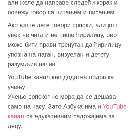
али желе да направе следећи корак и
повежу говор са читањем и писањем.
Ако ваше дете говори српски, али још
увек не чита и не пише ћирилицу, ово
може бити прави тренутак да ћирилицу
упозна на лаган, визуелан и детету
разумљив начин.
YouTube канал као додатна подршка
учењу
Учење српског не мора да се дешава
само на часу. Зато Азбука има и
YouTube
канал
са едукативним садржајима за
децу.