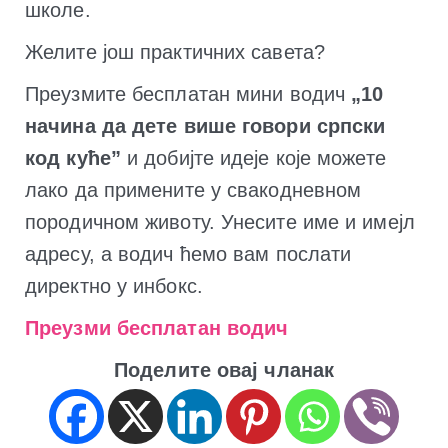
школе.
Желите још практичних савета?
Преузмите бесплатан мини водич
„10
начина да дете више говори српски
код куће”
и добијте идеје које можете
лако да примените у свакодневном
породичном животу. Унесите име и имејл
адресу, а водич ћемо вам послати
директно у инбокс.
Преузми бесплатан водич
Поделите овај чланак