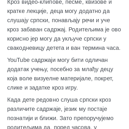
Кроз видео-клипове, песме, квизове и
кратке лекције, деца могу додатно да
слушају српски, понављају речи и уче
кроз забаван садржај. Родитељима је ово
корисно јер могу да укључе српски у
свакодневицу детета и ван термина часа.
YouTube садржаји могу бити одличан
додатак учењу, посебно за млађу децу
која воле визуелне материјале, покрет,
слике и задатке кроз игру.
Када дете редовно слуша српски кроз
различите садржаје, језик му постаје
познатији и ближи. Зато препоручујемо
родитељима да, поред часова, у