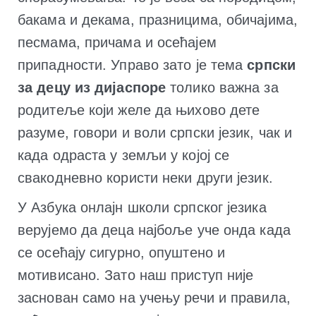
бакама и декама, празницима, обичајима,
песмама, причама и осећајем
припадности. Управо зато је тема
српски
за децу из дијаспоре
толико важна за
родитеље који желе да њихово дете
разуме, говори и воли српски језик, чак и
када одраста у земљи у којој се
свакодневно користи неки други језик.
У Азбука онлајн школи српског језика
верујемо да деца најбоље уче онда када
се осећају сигурно, опуштено и
мотивисано. Зато наш приступ није
заснован само на учењу речи и правила,