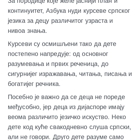
За породице које желе јаснији план и
континуитет, Азбука нуди курсеве српског
језика за децу различитог узраста и
нивоа знања.
Курсеви су осмишљени тако да дете
постепено напредује: од основног
разумевања и првих реченица, до
сигурнијег изражавања, читања, писања и
богатијег речника.
Посебно је важно да се деца не пореде
међусобно, јер деца из дијаспоре имају
веома различито језичко искуство. Неко
дете код куће свакодневно слуша српски,
али не говори. Друго дете разуме само