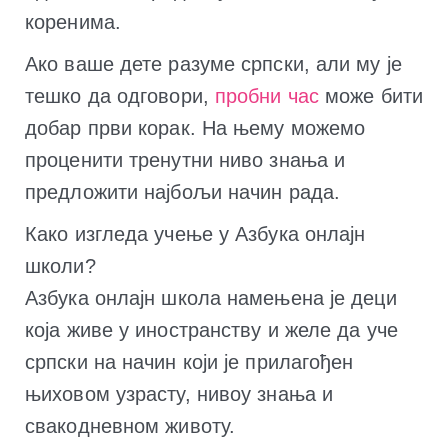
коренима.
Ако ваше дете разуме српски, али му је
тешко да одговори,
пробни час
може бити
добар први корак. На њему можемо
проценити тренутни ниво знања и
предложити најбољи начин рада.
Како изгледа учење у Азбука онлајн
школи?
Азбука онлајн школа намењена је деци
која живе у иностранству и желе да уче
српски на начин који је прилагођен
њиховом узрасту, нивоу знања и
свакодневном животу.