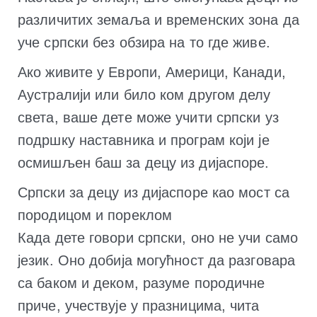
различитих земаља и временских зона да
уче српски без обзира на то где живе.
Ако живите у Европи, Америци, Канади,
Аустралији или било ком другом делу
света, ваше дете може учити српски уз
подршку наставника и програм који је
осмишљен баш за децу из дијаспоре.
Српски за децу из дијаспоре као мост са
породицом и пореклом
Када дете говори српски, оно не учи само
језик. Оно добија могућност да разговара
са баком и деком, разуме породичне
приче, учествује у празницима, чита