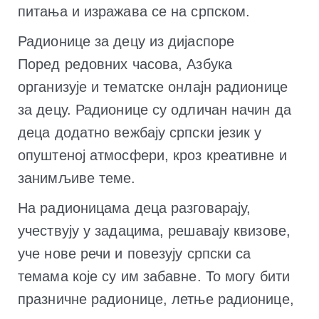
питања и изражава се на српском.
Радионице за децу из дијаспоре
Поред редовних часова, Азбука
организује и тематске онлајн радионице
за децу. Радионице су одличан начин да
деца додатно вежбају српски језик у
опуштеној атмосфери, кроз креативне и
занимљиве теме.
На радионицама деца разговарају,
учествују у задацима, решавају квизове,
уче нове речи и повезују српски са
темама које су им забавне. То могу бити
празничне радионице, летње радионице,