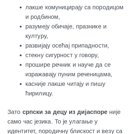
лакше комуницирају са породицом
и родбином,
разумеју обичаје, празнике и
културу,
развијају осећај припадности,
стекну сигурност у говору,
прошире речник и науче да се
изражавају пуним реченицама,
касније лакше читају и пишу
ћирилицу.
Зато
српски за децу из дијаспоре
није
само час језика. То је улагање у
идентитет, породичну блискост и везу са