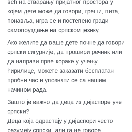
већ на стварању пријатног простора у
којем дете може да говори, греши, пита,
понавља, игра се и постепено гради
самопоуздање на српском језику.
Ако желите да ваше дете почне да говори
српски сигурније, да прошири речник или
да направи прве кораке у учењу
ћирилице, можете заказати бесплатан
пробни час и упознати се са нашим
начином рада.
Зашто је важно да деца из дијаспоре уче
српски?
Деца која одрастају у дијаспори често
разумеју српски, али га не говоре