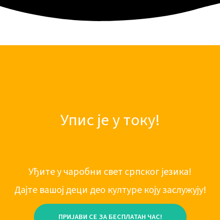
Упис је у току!
Уђите у чаробни свет српског језика!
Дајте вашој деци део културе коју заслужују!
ПРИЈАВИ СЕ ЗА БЕСПЛАТАН ЧАС!