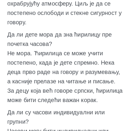
охрабрујућу атмосферу. Циљ је да се
постепено ослободи и стекне сигурност у
говору.
Да ли дете мора да зна ћирилицу пре
почетка часова?
Не мора. Ћирилица се може учити
постепено, када је дете спремно. Нека
деца прво раде на говору и разумевању,
а касније прелазе на читање и писање.
За децу која већ говоре српски, ћирилица
може бити следећи важан корак.
Да ли су часови индивидуални или
групни?