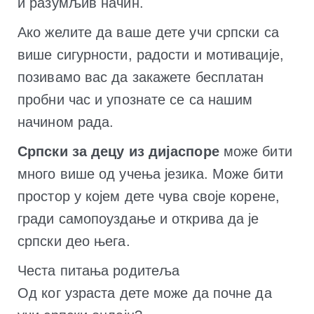
и разумљив начин.
Ако желите да ваше дете учи српски са
више сигурности, радости и мотивације,
позивамо вас да закажете бесплатан
пробни час и упознате се са нашим
начином рада.
Српски за децу из дијаспоре
може бити
много више од учења језика. Може бити
простор у којем дете чува своје корене,
гради самопоуздање и открива да је
српски део њега.
Честа питања родитеља
Од ког узраста дете може да почне да