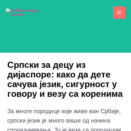
Skip
to
content
Српски за децу из
дијаспоре: како да дете
сачува језик, сигурност у
говору и везу са коренима
За многе породице које живе ван Србије,
српски језик је много више од начина
споразумевања. То је веза са породицом,