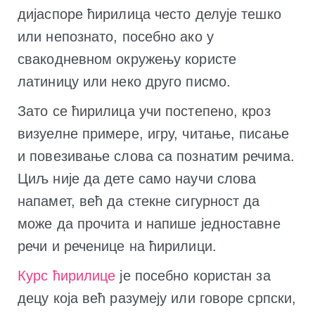
дијаспоре ћирилица често делује тешко
или непознато, посебно ако у
свакодневном окружењу користе
латиницу или неко друго писмо.
Зато се ћирилица учи постепено, кроз
визуелне примере, игру, читање, писање
и повезивање слова са познатим речима.
Циљ није да дете само научи слова
напамет, већ да стекне сигурност да
може да прочита и напише једноставне
речи и реченице на ћирилици.
Курс ћирилице
је посебно користан за
децу која већ разумеју или говоре српски,