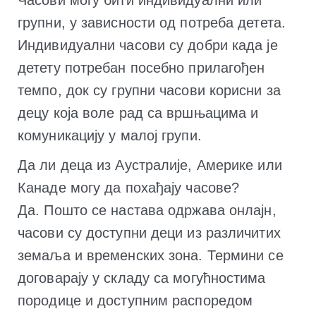
Часови могу бити индивидуални или
групни, у зависности од потреба детета.
Индивидуални часови су добри када је
детету потребан посебно прилагођен
темпо, док су групни часови корисни за
децу која воле рад са вршњацима и
комуникацију у малој групи.
Да ли деца из Аустралије, Америке или
Канаде могу да похађају часове?
Да. Пошто се настава одржава онлајн,
часови су доступни деци из различитих
земаља и временских зона. Термини се
договарају у складу са могућностима
породице и доступним распоредом