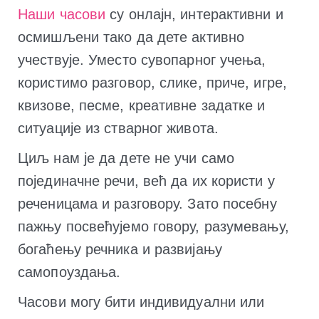
Наши часови
су онлајн, интерактивни и
осмишљени тако да дете активно
учествује. Уместо сувопарног учења,
користимо разговор, слике, приче, игре,
квизове, песме, креативне задатке и
ситуације из стварног живота.
Циљ нам је да дете не учи само
појединачне речи, већ да их користи у
реченицама и разговору. Зато посебну
пажњу посвећујемо говору, разумевању,
богаћењу речника и развијању
самопоуздања.
Часови могу бити индивидуални или