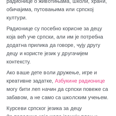
радионице о животињама, школи, храни,
обичајима, путовањима или српској
култури.
Радионице су посебно корисне за децу
која већ уче српски, али им је потребна
додатна прилика да говоре, чују другу
децу и користе језик у другачијем
контексту.
Ако ваше дете воли дружење, игре и
креативне задатке,
Азбукине радионице
могу бити леп начин да српски повеже са
забавом, а не само са школским учењем.
Курсеви српског језика за децу