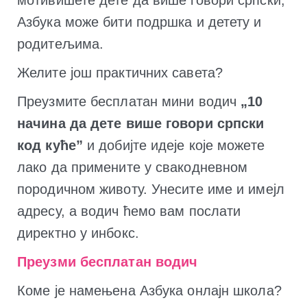
мотивишете дете да више говори српски,
Азбука може бити подршка и детету и
родитељима.
Желите још практичних савета?
Преузмите бесплатан мини водич
„10
начина да дете више говори српски
код куће”
и добијте идеје које можете
лако да примените у свакодневном
породичном животу. Унесите име и имејл
адресу, а водич ћемо вам послати
директно у инбокс.
Преузми бесплатан водич
Коме је намењена Азбука онлајн школа?