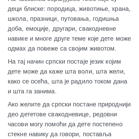
деци блиске: породица, животиње, храна,
школа, празници, путовања, годишња
доба, емоције, другари, свакодневне
навике и многе друге теме које дете може
одмах да повеже са својим животом.
На тај начин српски постаје језик којим
дете може да каже шта воли, шта жели,
како се осећа, шта је радило током дана
и шта га занима.
Ако желите да српски постане природнији
део дететове свакодневице, редовни
часови могу помоћи да дете постепено
стекне навику да говори, поставља