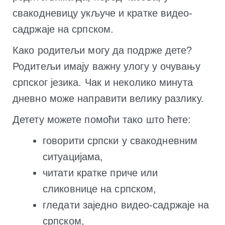
свакодневицу укључе и кратке видео-
садржаје на српском.
Како родитељи могу да подрже дете?
Родитељи имају важну улогу у очувању
српског језика. Чак и неколико минута
дневно може направити велику разлику.
Детету можете помоћи тако што ћете:
говорити српски у свакодневним
ситуацијама,
читати кратке приче или
сликовнице на српском,
гледати заједно видео-садржаје на
српском,