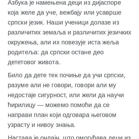
Азбука је намењена деци из дијаспоре
која желе да уче, вежбају или усаврше
српски језик. Наши ученици долазе из
различитих земаља и различитих језичких
окружења, али их повезује иста жеља
родитеља: да српски остане део
дететовог живота.
Било да дете тек почиње да учи српски,
разуме али не говори, говори али му
недостаје сигурност, или жели да научи
ћирилицу — можемо помоћи да се
направи план који одговара његовом
узрасту и нивоу знања.
Настава је онлајн, што омогућава деци из