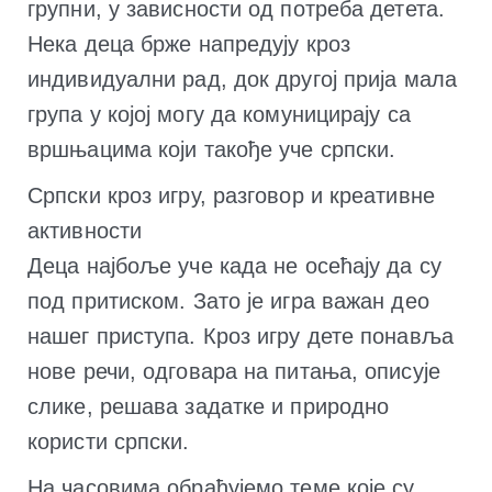
групни, у зависности од потреба детета.
Нека деца брже напредују кроз
индивидуални рад, док другој прија мала
група у којој могу да комуницирају са
вршњацима који такође уче српски.
Српски кроз игру, разговор и креативне
активности
Деца најбоље уче када не осећају да су
под притиском. Зато је игра важан део
нашег приступа. Кроз игру дете понавља
нове речи, одговара на питања, описује
слике, решава задатке и природно
користи српски.
На часовима обрађујемо теме које су