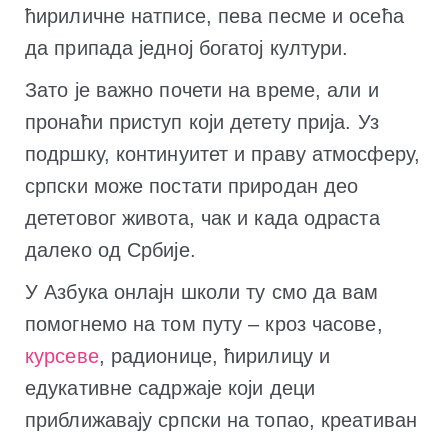
ћириличне натписе, пева песме и осећа
да припада једној богатој култури.
Зато је важно почети на време, али и
пронаћи приступ који детету прија. Уз
подршку, континуитет и праву атмосферу,
српски може постати природан део
дететовог живота, чак и када одраста
далеко од Србије.
У Азбука онлајн школи ту смо да вам
помогнемо на том путу – кроз часове,
курсеве
, радионице, ћирилицу и
едукативне садржаје који деци
приближавају српски на топао, креативан