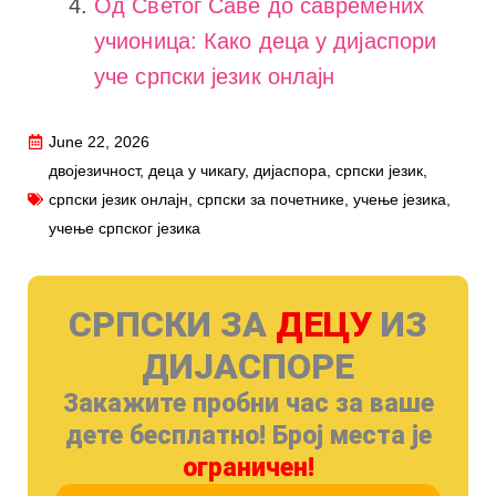
Од Светог Саве до савремених
учионица: Како деца у дијаспори
уче српски језик онлајн
June 22, 2026
двојезичност
,
деца у чикагу
,
дијаспора
,
српски језик
,
српски језик онлајн
,
српски за почетнике
,
учење језика
,
учење српског језика
СРПСКИ ЗА
ДЕЦУ
ИЗ
ДИЈАСПОРЕ
Закажите пробни час за ваше
дете бесплатно! Број места је
ограничен!