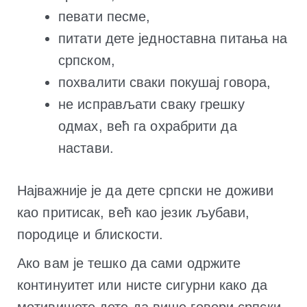
певати песме,
питати дете једноставна питања на
српском,
похвалити сваки покушај говора,
не исправљати сваку грешку
одмах, већ га охрабрити да
настави.
Најважније је да дете српски не доживи
као притисак, већ као језик љубави,
породице и блискости.
Ако вам је тешко да сами одржите
континуитет или нисте сигурни како да