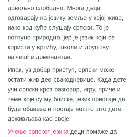
довољно слободно. Многа деца
одговарају на језику земље у којој живе,
иако код куће слушају српски. То је
потпуно природно, јер је језик који се
користи у вртићу, школи и друштву
најчешће доминантан.
Ипак, уз добар приступ, српски може
остати жив део свакодневице. Када дете
учи српски кроз разговор, игру, приче и
теме које су му блиске, језик престаје да
буде обавеза и постаје нешто што дете
доживљава као своје.
Учење српског језика
деци помаже да: