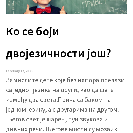
Ко се боји
двојезичности још?
February 17, 2025
Замислите дете које без напора прелази
са једног језика на други, као да шета
између два света.Прича са баком на
једном језику, а с другарима на другом.
Његов свет је шарен, пун звукова и
дивних речи. Његове мисли су мозаик