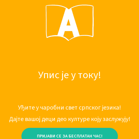
Упис је у току!
Уђите у чаробни свет српског језика!
Дајте вашој деци део културе коју заслужују!
ПРИЈАВИ СЕ ЗА БЕСПЛАТАН ЧАС!