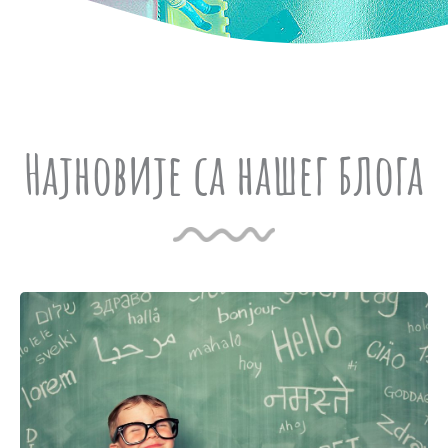
Најновије са нашег блога