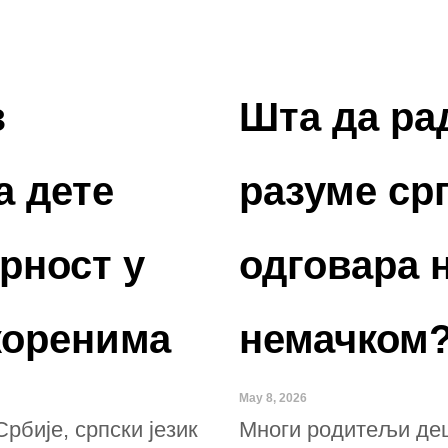
з
Шта да ра
а дете
разуме ср
урност у
одговара 
 коренима
немачком
May 8, 2026
рбије, српски језик
Многи родитељи дец