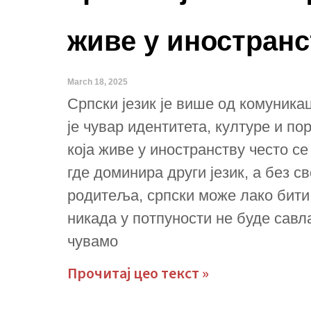
живе у иностран
March 18, 2025
Српски језик је више од комуникац
је чувар идентитета, културе и по
која живе у иностранству често с
где доминира други језик, а без с
родитеља, српски може лако бит
никада у потпуности не буде савла
чувамо
Прочитај цео текст »