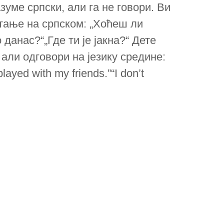
зуме српски, али га не говори. Ви
тање на српском: „Хоћеш ли
данас?“„Где ти је јакна?“ Дете
 али одговори на језику средине:
played with my friends.”“I don’t