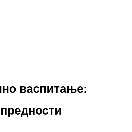
но васпитање:
 предности