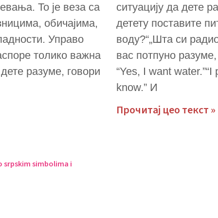
евања. То је веза са
ситуацију да дете ра
зницима, обичајима,
детету поставите пи
падности. Управо
воду?“„Шта си радио 
јаспоре толико важна
вас потпуно разуме,
дете разуме, говори
“Yes, I want water.”“I 
know.” И
Прочитај цео текст »