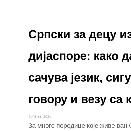
Српски за децу и
дијаспоре: како д
сачува језик, сиг
говору и везу са
June 22, 2026
За многе породице које живе ван С