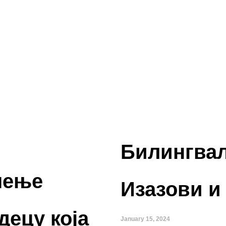
Билингвал
чење
Изазови и
 децу која
January 15, 2024