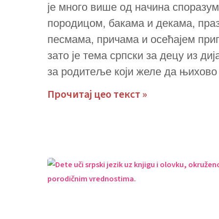
је много више од начина споразум
породицом, бакама и декама, пра
песмама, причама и осећајем при
зато је тема српски за децу из ди
за родитеље који желе да њихово 
Прочитај цео текст »