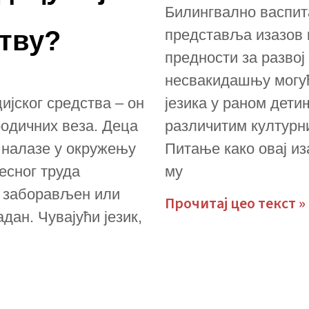
Билингвално васпит
ству?
представља изазов к
предности за разво
несвакидашњу могућ
ијског средства – он
језика у раном дети
родичних веза. Деца
различитим културн
е налазе у окружењу
Питање како овај иза
весног труда
му
и заборављен или
Прочитај цео текст »
дан. Чувајући језик,