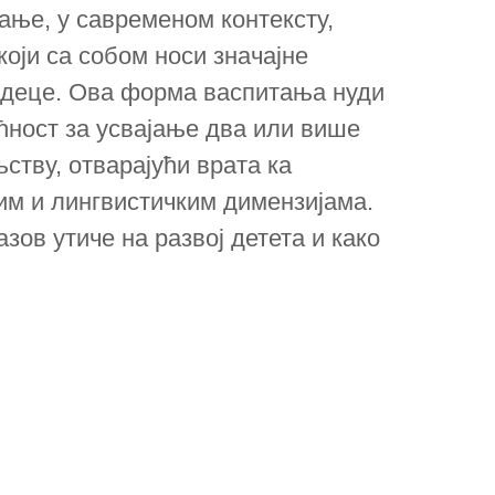
ање, у савременом контексту,
оји са собом носи значајне
ј деце. Ова форма васпитања нуди
ност за усвајање два или више
њству, отварајући врата ка
им и лингвистичким димензијама.
зов утиче на развој детета и како