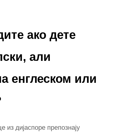
дите ако дете
пски, али
на енглеском или
?
е из дијаспоре препознају