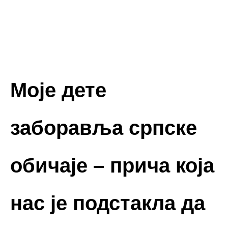
Моје дете
заборавља српске
обичаје – прича која
нас је подстакла да