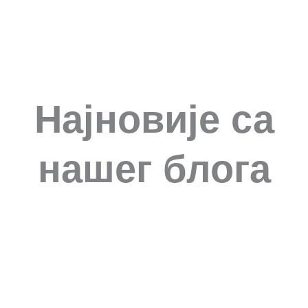
Најновије са
нашег блога